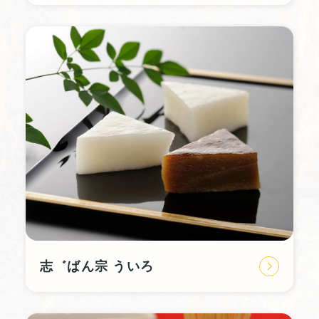
志゛ばん宗 ういろ