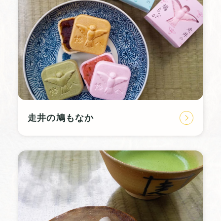
走井の鳩もなか