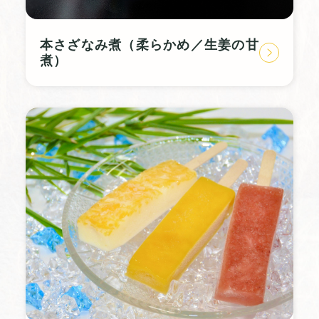
本さざなみ煮（柔らかめ／生姜の甘
煮）