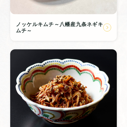
ノッケルキムチ～八幡産九条ネギキ
ムチ～