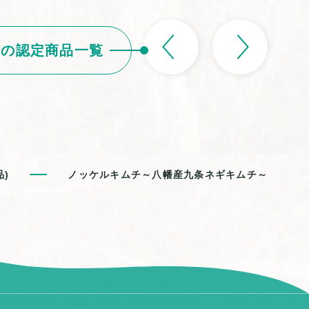
品の認定商品一覧
)
ノッケルキムチ～八幡産九条ネギキムチ～