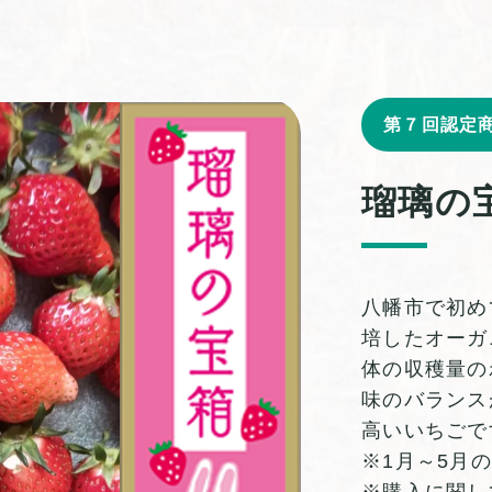
第７回認定
瑠璃の
八幡市で初め
培したオーガ
体の収穫量の
味のバランス
高いいちごで
※1月～5月